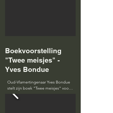
herbergen waren en zijn er nu nog in 
Vlamertinge. Er passeerden er heel 
veel en dan nog was de lijst 
hoogstwaarschijnlijk niet volledig!
Boekvoorstelling
"Twee meisjes" -
Yves Bondue
Oud-Vlamertingenaar Yves Bondue 
stelt zijn boek "Twee meisjes" voor. 
Gids Linda geeft duiding bij de 
persoon Jean Coomans en dit alles 
werd opgeluisterd met gezellige 
volksmuziek.