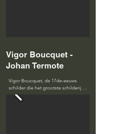
Vigor Boucquet -
Johan Termote
Vigor Boucquet, de 17de-eeuws 
schilder die het grootste schilderij in 
de kerk van Vlamertinge schilderde. 
Johan Termote vertelt meer over de 
schilder, zijn leven en zijn werken. 
Maar verdiept zich ook in wat op het 
schilderij staat in de kerk van 
Vlamertinge.