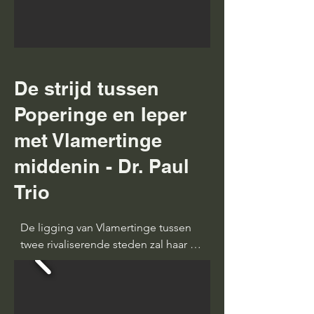
De strijd tussen
Poperinge en Ieper
met Vlamertinge
middenin - Dr. Paul
Trio
De ligging van Vlamertinge tussen 
twee rivaliserende steden zal haar 
geschiedenis sterk beïnvloeden. Wij 
horen verhalen in beide steden. Die 
zijn in de loop der tijden sterk 
gekleurd geworden. Zo iets van “Elk 