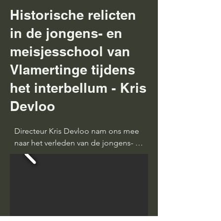
Historische relicten
in de jongens- en
meisjesschool van
Vlamertinge tijdens
het interbellum - Kris
Devloo
Directeur Kris Devloo nam ons mee 
naar het verleden van de jongens- en 
meisjesschool in Vlamertinge. 
Details die je niet meteen opmerkt, 
werden nu in een ruimere context 
geplaatst en kregen ineens veel 
meer betekenis. Het publiek 
luisterde geboeid mee en kon bij 