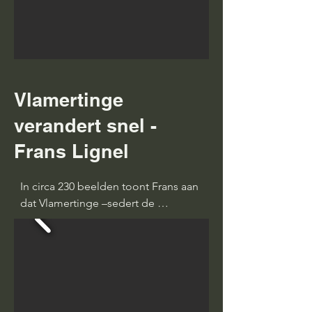
We krijgen er deskundige uitleg van 
de initiatiefnemer Bert Lemahieu. 
Onze oud-dorpsgenoot en 
brandglasraamexpert Gilbert Devos 
zorgde uitzonderlijk voor de 
heemkring voor technische uitleg.
Vlamertinge
verandert snel -
Frans Lignel
In circa 230 beelden toont Frans aan 
dat Vlamertinge –sedert de 
fotografie bestaat- ontzettend 
veranderd is. Er komen verschillende 
thema’s aan bod waarin hij de grote 
zowel stoffelijke als geestelijke 
evoluties aantoont. O.a. de 
verdwenen wereld van postkaarten, 